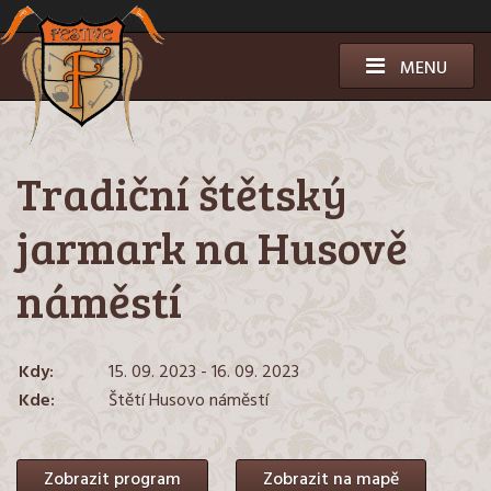
Přeskočit
k
obsahu
MENU
Tradiční štětský
jarmark na Husově
náměstí
Kdy:
15. 09. 2023 - 16. 09. 2023
Kde:
Štětí Husovo náměstí
Zobrazit program
Zobrazit na mapě