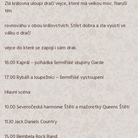
Zlá královna uloupí dračí vejce, které má velkou moc. Naruší
tím
rovnováhu v obou královstvích. Střet dobra a zla vyústí ve
válku o dračí
vejce do které se zapojí i sám drak.
16.00 Kaprál – pohádka šermířské skupiny Garde
17.00 Rybáři a loupežníci – šermířské vystoupení
Hlavní scéna:
10.00 Severočeská harmonie Štětí a mažoretky Queens Štětí
11.30 Jack Daniels Country
15.00 Bembela Rock Band