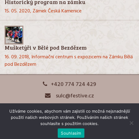
Historický program na zámku
15. 05. 2020,
Zámek Česká Kamenice
Mušketýři v Bělé pod Bezdězem
16. 09. 2018,
Informační centrum s expozicemi na Zámku Bělá
pod Bezdězem
+420 774 724 429
sulc@festive.cz
Festive
Užíváme cookies, abychom vám zajistili co možná nejsnadnější
Ohňostroje na míru
použití našich webových stránek. Používáním našich stránek
souhlasíte s použitím cookies.
Souhlasím
© 2026 Agentura a sdružení Festive
|
Kontakt