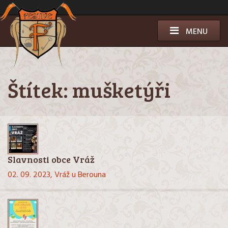
Přeskočit
k
obsahu
MENU
Štítek:
mušketýři
Slavnosti obce Vráž
02. 09. 2023,
Vráž u Berouna