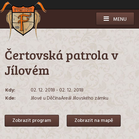
Přeskočit
k
obsahu
MENU
Čertovská patrola v
Jílovém
Kdy:
02. 12. 2018 - 02. 12. 2018
Kde:
Jílové u DěčínaAreál Jílovského zámku
Zobrazit program
Zobrazit na mapě