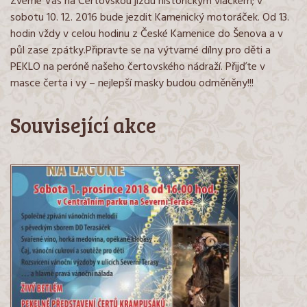
Zveme Vás na Čertovskou jízdu historickým vláčkem; v
sobotu 10. 12. 2016 bude jezdit Kamenický motoráček. Od 13.
hodin vždy v celou hodinu z České Kamenice do Šenova a v
půl zase zpátky.Připravte se na výtvarné dílny pro děti a
PEKLO na peróně našeho čertovského nádraží. Přijďte v
masce čerta i vy – nejlepší masky budou odměněny!!!
Související akce