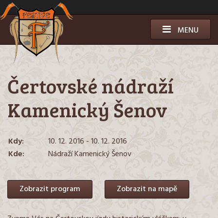
Přeskočit
k
obsahu
MENU
Čertovské nádraží
Kamenický Šenov
Kdy:
10. 12. 2016 - 10. 12. 2016
Kde:
Nádraží Kamenický Šenov
Zobrazit program
Zobrazit na mapě