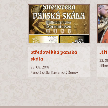
Středověkká panská
Jiř
skála
22. 0
Jiříko
25. 08. 2018
Panská skála, Kamenický Šenov