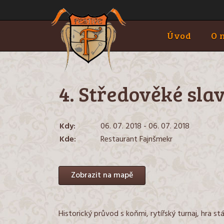
Přeskočit
k
obsahu
Úvod
O 
4. Středověké sla
Kdy:
06. 07. 2018 - 06. 07. 2018
Kde:
Restaurant Fajnšmekr
Zobrazit na mapě
Historický průvod s koňmi, rytířský turnaj, hra stá