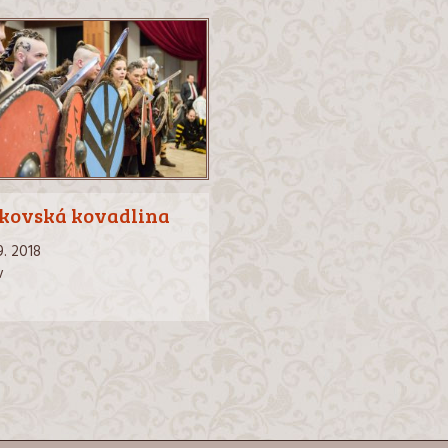
íkovská kovadlina
9. 2018
v