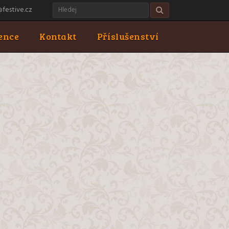
Search
@festive.cz
for:
ence
Kontakt
Příslušenství