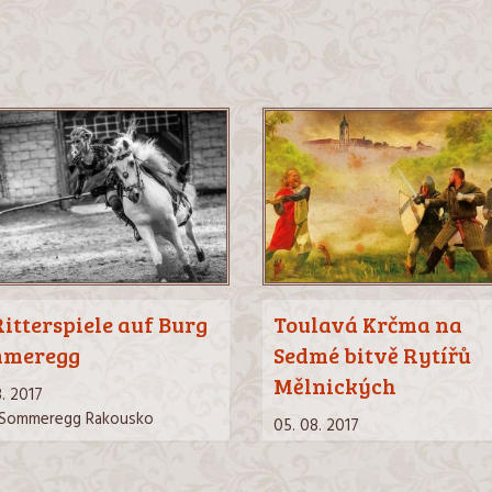
Ritterspiele auf Burg
Toulavá Krčma na
mmeregg
Sedmé bitvě Rytířů
Mělnických
8. 2017
 Sommeregg Rakousko
05. 08. 2017
Na Průhoně 953, 27601 Mělník