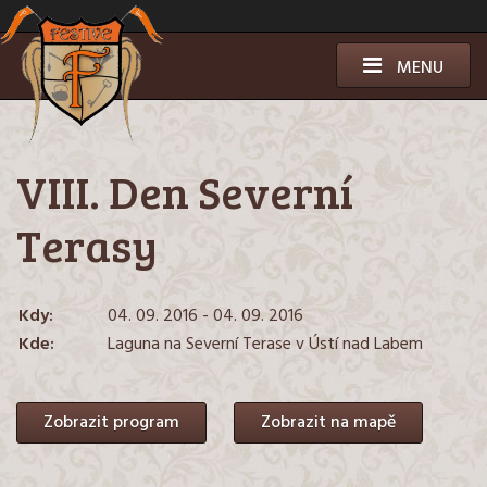
Přeskočit
k
obsahu
MENU
VIII. Den Severní
Terasy
Kdy:
04. 09. 2016 - 04. 09. 2016
Kde:
Laguna na Severní Terase v Ústí nad Labem
Zobrazit program
Zobrazit na mapě