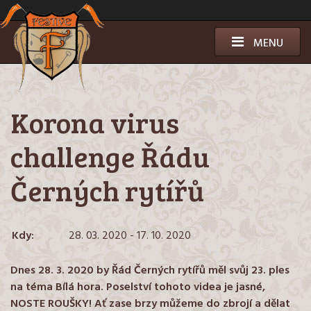
Přeskočit
k
obsahu
MENU
Korona virus
challenge Řádu
Černých rytířů
Kdy:
28. 03. 2020 - 17. 10. 2020
Dnes 28. 3. 2020 by Řád Černých rytířů měl svůj 23. ples
na téma Bílá hora. Poselství tohoto videa je jasné,
NOSTE ROUŠKY! Ať zase brzy můžeme do zbrojí a dělat