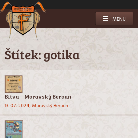
Přeskočit
k
obsahu
MENU
Štítek:
gotika
Bitva – Moravský Beroun
13. 07. 2024,
Moravský Beroun