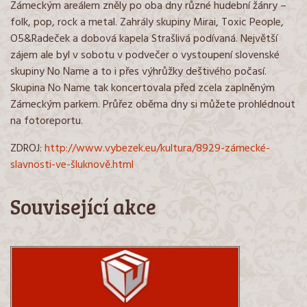
Zámeckým areálem zněly po oba dny různé hudební žánry –
folk, pop, rock a metal. Zahrály skupiny Mirai, Toxic People,
O5&Radeček a dobová kapela Strašlivá podívaná. Největší
zájem ale byl v sobotu v podvečer o vystoupení slovenské
skupiny No Name a to i přes výhrůžky deštivého počasí.
Skupina No Name tak koncertovala před zcela zaplněným
Zámeckým parkem. Průřez oběma dny si můžete prohlédnout
na fotoreportu.
ZDROJ:
http://www.vybezek.eu/kultura/8929-zámecké-
slavnosti-ve-šluknově.html
Související akce