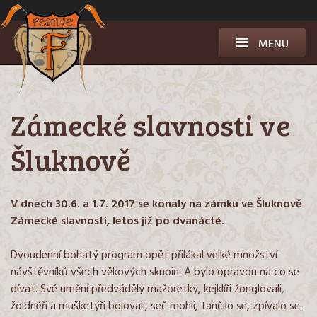
Přeskočit
k
obsahu
MENU
Zámecké slavnosti ve
Šluknově
V dnech 30.6. a 1.7. 2017 se konaly na zámku ve Šluknově
Zámecké slavnosti, letos již po dvanácté.
Dvoudenní bohatý program opět přilákal velké množství
návštěvníků všech věkových skupin. A bylo opravdu na co se
dívat. Své umění předváděly mažoretky, kejklíři žonglovali,
žoldnéři a mušketýři bojovali, seč mohli, tančilo se, zpívalo se.