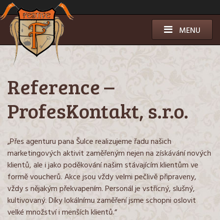
Přeskočit
k
obsahu
MENU
Reference –
ProfesKontakt, s.r.o.
„Přes agenturu pana Šulce realizujeme řadu našich
marketingových aktivit zaměřeným nejen na získávání nových
klientů, ale i jako poděkování našim stávajícím klientům ve
formě voucherů. Akce jsou vždy velmi pečlivě připraveny,
vždy s nějakým překvapením. Personál je vstřícný, slušný,
kultivovaný. Díky lokálnímu zaměření jsme schopni oslovit
velké množství i menších klientů.“